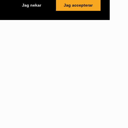
Jag nekar
Jag accepterar
Support
Hjälpavsnitt
Mönsterås kommun
Om oss
Användarvillkor
Besöksadress
Kvarngatan 2
383 32
Mönsterås
,
Sverige